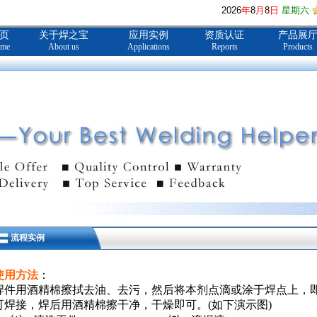
2026
年
8
月
8
日
星期六
页
关于焊之宝
应用实例
资质认证
产品展
me
About us
Applications
Reports
Products
流程实例
使用方法
：
焊件用酒精棉擦拭去油、去污，然后将本剂点滴或涂于焊点上，
可焊接，焊后用酒精棉擦干净，干燥即可。(如下演示图)