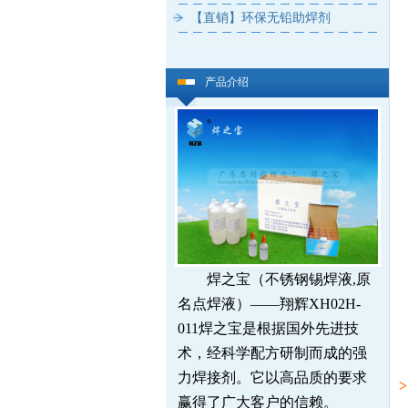
【直销】环保无铅助焊剂
产品介绍
焊之宝（不锈钢锡焊液,原
名点焊液）——翔辉XH02H-
011焊之宝是根据国外先进技
术，经科学配方研制而成的强
力焊接剂。它以高品质的要求
赢得了广大客户的信赖。