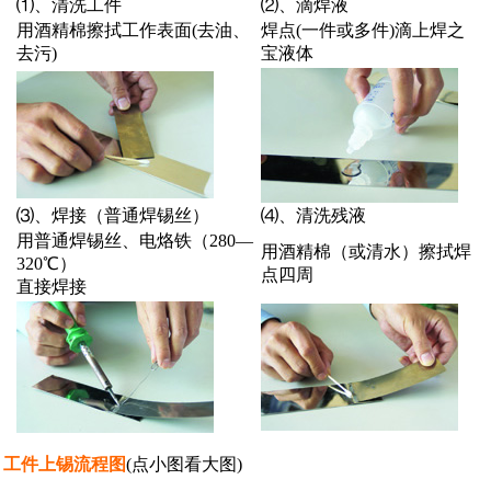
⑴、清洗工件
⑵、滴焊液
用酒精棉擦拭工作表面(去油、
焊点(一件或多件)滴上焊之
去污)
宝液体
⑶、焊接（普通焊锡丝）
⑷、清洗残液
用普通焊锡丝、电烙铁（280—
用酒精棉（或清水）擦拭焊
320℃）
点四周
直接焊接
> 工件上锡流程图
(点小图看大图)