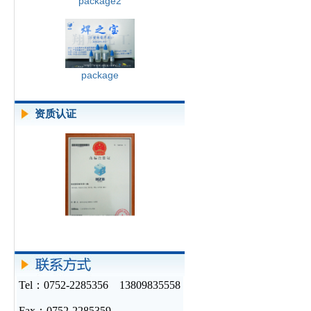
package2
package
资质认证
Tel：0752-2285356 13809835558
Fax：0752-2285359